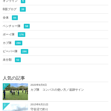
オンライン
5
B面ブログ
39
全体
84
ベンチャー隊
58
ボーイ隊
176
カブ隊
286
ビーバー隊
286
未分類
52
人気の記事
2020年9月6日
1
カブ隊 コンパスの使い方／追跡サイン
2015年6月21日
2
守谷沼で釣り