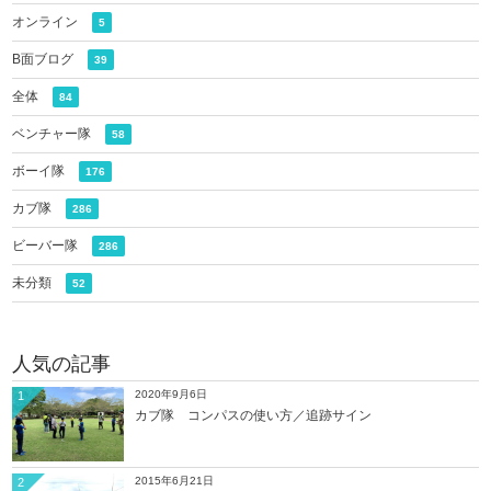
オンライン
5
B面ブログ
39
全体
84
ベンチャー隊
58
ボーイ隊
176
カブ隊
286
ビーバー隊
286
未分類
52
人気の記事
2020年9月6日
1
カブ隊 コンパスの使い方／追跡サイン
2015年6月21日
2