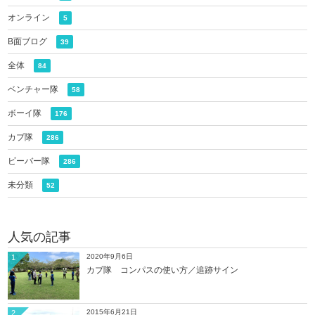
オンライン
5
B面ブログ
39
全体
84
ベンチャー隊
58
ボーイ隊
176
カブ隊
286
ビーバー隊
286
未分類
52
人気の記事
2020年9月6日
1
カブ隊 コンパスの使い方／追跡サイン
2015年6月21日
2