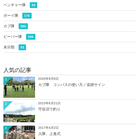
ベンチャー隊
58
ボーイ隊
176
カブ隊
286
ビーバー隊
286
未分類
52
人気の記事
2020年9月6日
1
カブ隊 コンパスの使い方／追跡サイン
2015年6月21日
2
守谷沼で釣り
2017年4月2日
3
入隊、上進式