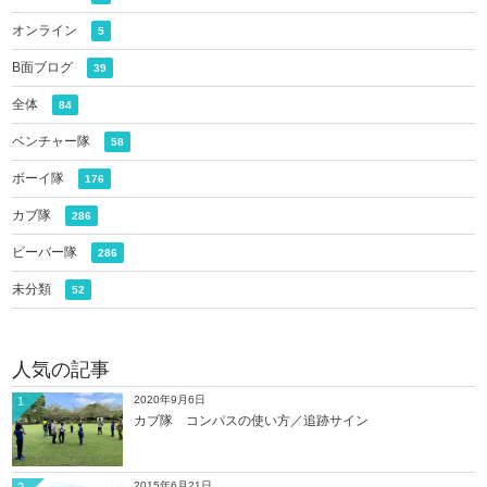
オンライン
5
B面ブログ
39
全体
84
ベンチャー隊
58
ボーイ隊
176
カブ隊
286
ビーバー隊
286
未分類
52
人気の記事
2020年9月6日
1
カブ隊 コンパスの使い方／追跡サイン
2015年6月21日