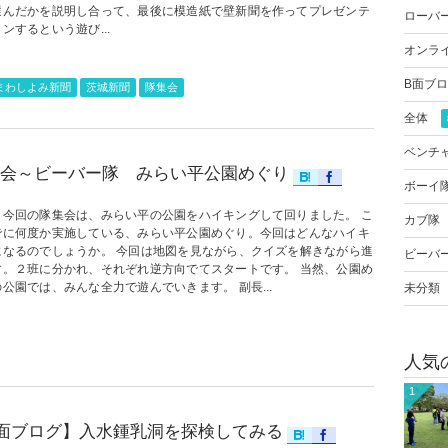
選んだかを説明し合って、最後に模造紙で壁新聞を作ってプレゼンテ
ローバ
ンするという遊び...
オンラ
B面ブ
まわしよみ新聞
茨城新聞
隊集会
全体
ベンチ
会～ビーバー隊 みらい平公園めぐり
ボーイ
、今回の隊集会は、みらい平の公園をハイキングして回りました。 こ
カブ隊
でに何度か実施している、みらい平公園めぐり。今回はどんなハイキ
になるのでしょうか。 今回は地図を見ながら、クイズを解きながら進
ビーバ
す。２班に分かれ、それぞれ逆方向でてスタートです。 当然、公園め
公園では、みんな全力で遊んでいきます。 副長...
未分類
人気
1
面ブログ】入水鍾乳洞を探検してみる