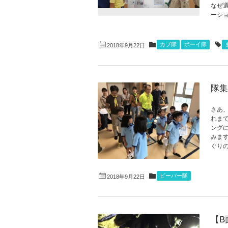
なぜ
ーショ
カブ隊
ボーイ隊
2018年9月22日
隊集
さあ
れま
ング
みま
ぐりの
ビーバー隊
2018年9月22日
【B