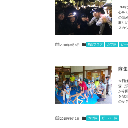
9/8
心をく
の語
取り
スカウ
B面ブログ
カブ隊
ビー
2018年9月8日
隊集
今日
森（
が今
を散
のか？
カブ隊
ビーバー隊
2018年9月1日