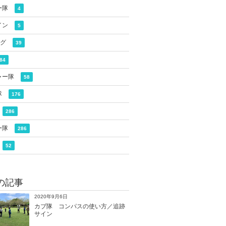
ー隊
4
イン
5
ログ
39
84
ャー隊
58
隊
176
286
ー隊
286
52
の記事
2020年9月6日
カブ隊 コンパスの使い方／追跡
サイン