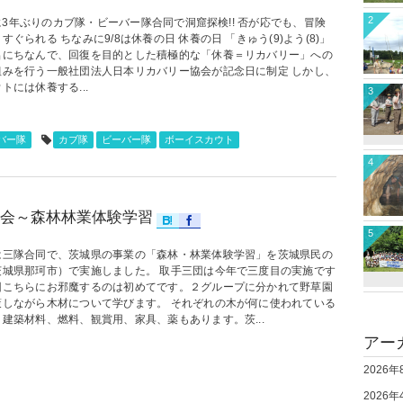
2
に3年ぶりのカブ隊・ビーバー隊合同で洞窟探検!! 否が応でも、冒険
すぐられる ちなみに9/8は休養の日 休養の日 「きゅう(9)よう(8)」
呂にちなんで、回復を目的とした積極的な「休養＝リカバリー」への
組みを行う一般社団法人日本リカバリー協会が記念日に制定 しかし、
トには休養する...
3
バー隊
カブ隊
ビーバー隊
ボーイスカウト
4
会～森林林業体験学習
5
は三隊合同で、茨城県の事業の「森林・林業体験学習」を茨城県民の
茨城県那珂市）で実施しました。 取手三団は今年で三度目の実施です
回こちらにお邪魔するのは初めてです。２グループに分かれて野草園
策しながら木材について学びます。 それぞれの木が何に使われている
建築材料、燃料、観賞用、家具、薬もあります。茨...
アー
2026年
2026年