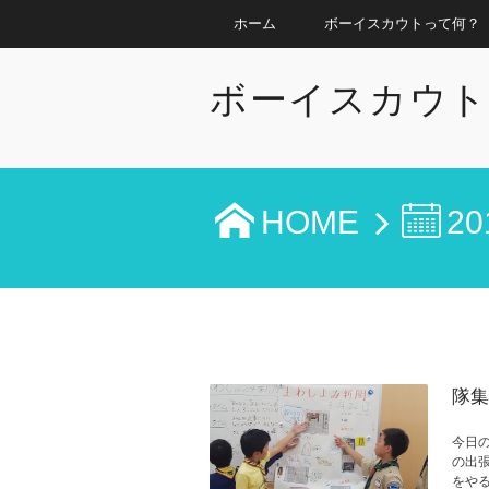
ホーム
ボーイスカウトって何？
ボーイスカウト
HOME
20
隊集
今日
の出張
をや