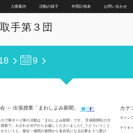
入隊案内
活動の様子
年間計画表
お問い合わせ
取手第３団
18
9
会 ～ 出張授業「まわしよみ新聞」
カテ
キャン
のカブ隊ボーイ隊の活動は「まわしよみ新聞」です。 茨城新聞社の方
授業で、わざわざ水戸からお越しくださいました(‘_’) どういうこと
デイキ
るかというと、最近一週間の新聞から各自気になる記事を３つ選び、