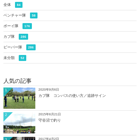
全体
84
ベンチャー隊
58
ボーイ隊
176
カブ隊
286
ビーバー隊
286
未分類
52
人気の記事
2020年9月6日
1
カブ隊 コンパスの使い方／追跡サイン
2015年6月21日
2
守谷沼で釣り
2017年4月2日
3