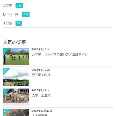
カブ隊
286
ビーバー隊
286
未分類
52
人気の記事
2020年9月6日
1
カブ隊 コンパスの使い方／追跡サイン
2015年6月21日
2
守谷沼で釣り
2017年4月2日
3
入隊、上進式
2015年11月23日
4
入水鍾乳洞