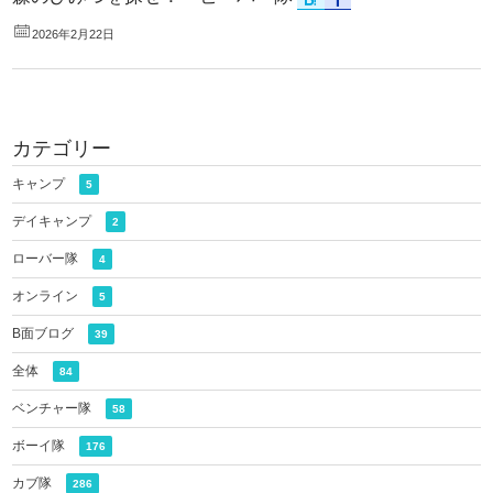
2026年2月22日
カテゴリー
キャンプ
5
デイキャンプ
2
ローバー隊
4
オンライン
5
B面ブログ
39
全体
84
ベンチャー隊
58
ボーイ隊
176
カブ隊
286