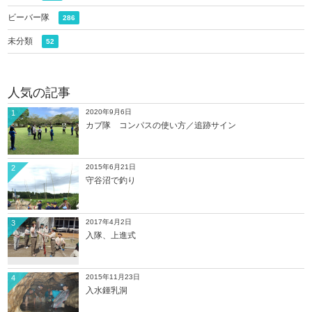
ビーバー隊
286
未分類
52
人気の記事
2020年9月6日
1
カブ隊 コンパスの使い方／追跡サイン
2015年6月21日
2
守谷沼で釣り
2017年4月2日
3
入隊、上進式
2015年11月23日
4
入水鍾乳洞