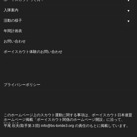
入隊案内
活動の様子
年間計画表
お問い合わせ
ボーイスカウト体験のお問い合わせ
プライバシーポリシー
このホームページ上のスカウト運動に関する事項は、ボーイスカウト日本連盟
ホームページ掲載
「ボーイスカウト関係のホームページ開設」
に沿って、
ひらお よしお
平尾 欣夫
(取手第３団) info@bs-toride3.org の責任のもとに掲載しています。