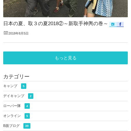
日本の夏、取３の夏2018②～新取手神輿の巻～
2018年8月5日
もっと見る
カテゴリー
キャンプ
5
デイキャンプ
2
ローバー隊
4
オンライン
5
B面ブログ
39