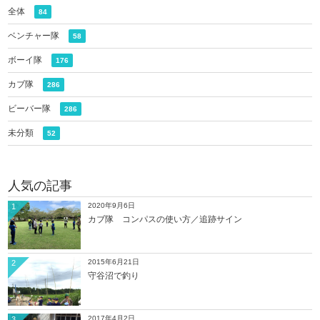
全体
84
ベンチャー隊
58
ボーイ隊
176
カブ隊
286
ビーバー隊
286
未分類
52
人気の記事
2020年9月6日
1
カブ隊 コンパスの使い方／追跡サイン
2015年6月21日
2
守谷沼で釣り
2017年4月2日
3