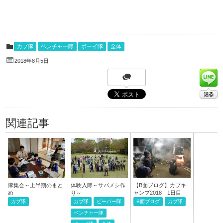
カブ隊
ベンチャー隊
ボーイ隊
全体
2018年8月5日
関連記事
隊集会～上半期のまと
体験入隊～サバメシ作
【B面ブログ】カブキ
め
り～
ャンプ2018 1日目
カブ隊
カブ隊
ビーバー隊
B面ブログ
カブ隊
ベンチャー隊