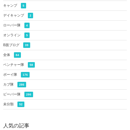
キャンプ
5
デイキャンプ
2
ローバー隊
4
オンライン
5
B面ブログ
39
全体
84
ベンチャー隊
58
ボーイ隊
176
カブ隊
286
ビーバー隊
286
未分類
52
人気の記事