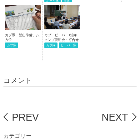
ボーイ隊
全体
カブ隊 登山準備、八
カブ・ビーバー1泊キ
方位
ャンプ説明会・打合せ
カブ隊
カブ隊
ビーバー隊
コメント
PREV
NEXT
カテゴリー