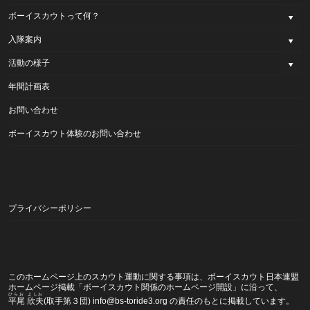
ボーイスカウトって何？
入隊案内
活動の様子
年間計画表
お問い合わせ
ボーイスカウト体験のお問い合わせ
プライバシーポリシー
このホームページ上のスカウト運動に関する事項は、ボーイスカウト日本連盟
ホームページ掲載
「ボーイスカウト関係のホームページ開設」
に沿って、
ひらお よしお
平尾 欣夫
(取手第３団) info@bs-toride3.org の責任のもとに掲載しています。