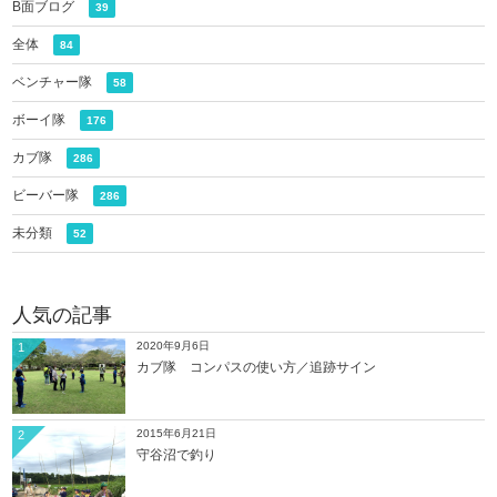
B面ブログ
39
全体
84
ベンチャー隊
58
ボーイ隊
176
カブ隊
286
ビーバー隊
286
未分類
52
人気の記事
2020年9月6日
1
カブ隊 コンパスの使い方／追跡サイン
2015年6月21日
2
守谷沼で釣り