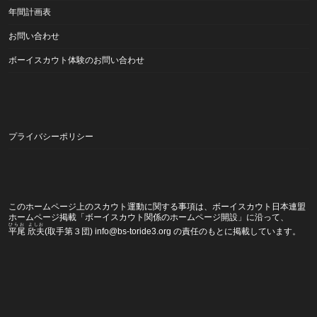
年間計画表
お問い合わせ
ボーイスカウト体験のお問い合わせ
プライバシーポリシー
このホームページ上のスカウト運動に関する事項は、ボーイスカウト日本連盟
ホームページ掲載
「ボーイスカウト関係のホームページ開設」
に沿って、
ひらお よしお
平尾 欣夫
(取手第３団) info@bs-toride3.org の責任のもとに掲載しています。