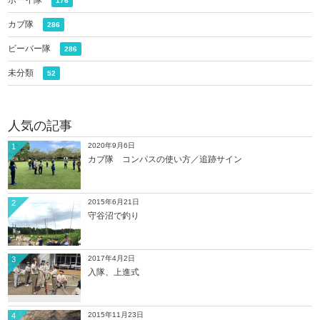
ボーイ隊
176
カブ隊
286
ビーバー隊
286
未分類
52
人気の記事
2020年9月6日
1
カブ隊 コンパスの使い方／追跡サイン
2015年6月21日
2
守谷沼で釣り
2017年4月2日
3
入隊、上進式
2015年11月23日
4