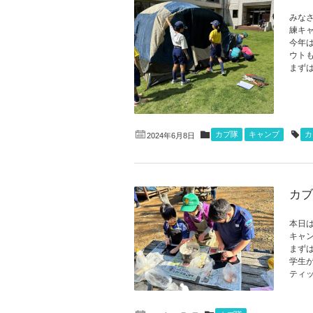
みな
練キ
今年
ウト
まずは
カブ隊
キャンプ
カ
2024年6月8日
カブ
本日
キャ
まず
学生
ティッ