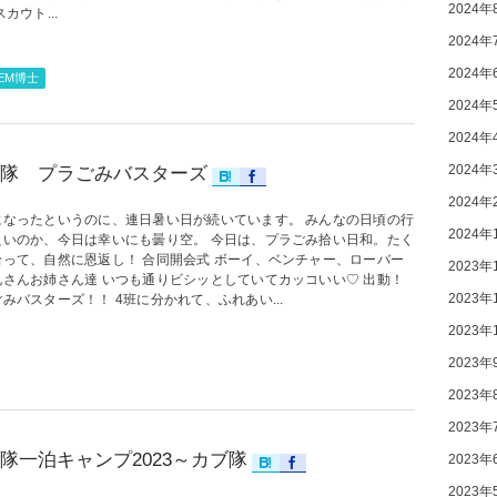
2024年
スカウト...
2024年
2024年
TEM博士
2024年
2024年
2024年
隊 プラごみバスターズ
2024年
になったというのに、連日暑い日が続いています。 みんなの日頃の行
2024年
良いのか、今日は幸いにも曇り空。 今日は、プラごみ拾い日和。たく
拾って、自然に恩返し！ 合同開会式 ボーイ、ベンチャー、ローバー
2023年
兄さんお姉さん達 いつも通りビシッとしていてカッコいい♡ 出動！
2023年
みバスターズ！！ 4班に分かれて、ふれあい...
2023年
2023年
2023年
2023年
隊一泊キャンプ2023～カブ隊
2023年
2023年