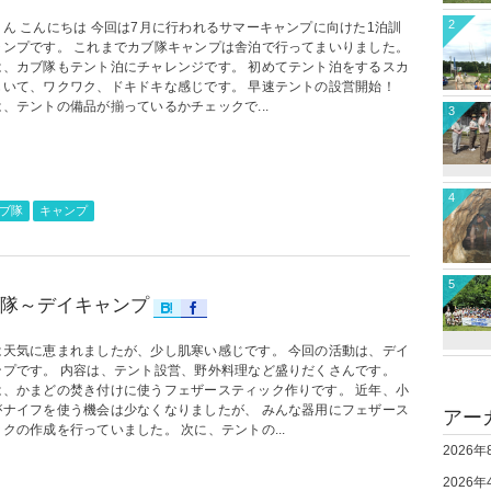
2
さん こんにちは 今回は7月に行われるサマーキャンプに向けた1泊訓
ャンプです。 これまでカブ隊キャンプは舎泊で行ってまいりました。
は、カブ隊もテント泊にチャレンジです。 初めてテント泊をするスカ
もいて、ワクワク、ドキドキな感じです。 早速テントの設営開始！
、テントの備品が揃っているかチェックで...
3
4
ブ隊
キャンプ
5
隊～デイキャンプ
は天気に恵まれましたが、少し肌寒い感じです。 今回の活動は、デイ
ンプです。 内容は、テント設営、野外料理など盛りだくさんです。
は、かまどの焚き付けに使うフェザースティック作りです。 近年、小
がナイフを使う機会は少なくなりましたが、 みんな器用にフェザース
アー
クの作成を行っていました。 次に、テントの...
2026年
2026年