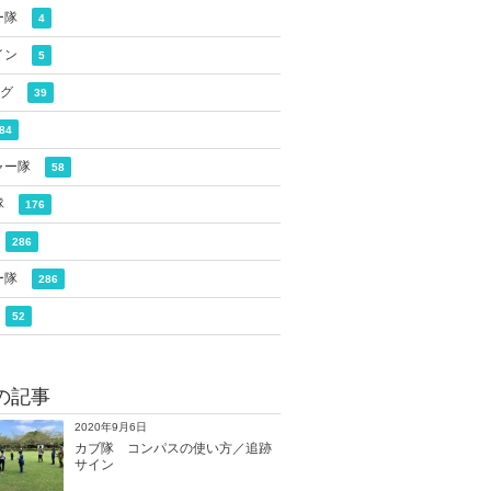
ー隊
4
イン
5
ログ
39
84
ャー隊
58
隊
176
286
ー隊
286
52
の記事
2020年9月6日
カブ隊 コンパスの使い方／追跡
サイン