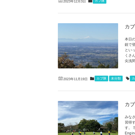
カブ隊
2023年12月3日
カブ
本日
鋭で
とい
くさ
尖浅間
カブ隊
未分類
カ
2023年11月19日
カブ
みな
習得
す。 
Eng