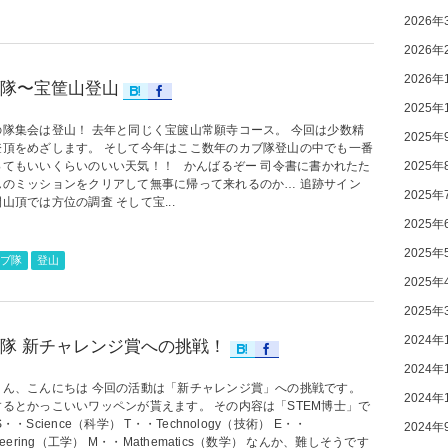
2026年
2026年
2026年
隊〜宝筐山登山
2025年
の隊集会は登山！ 去年と同じく宝篋山常願寺コース。 今回は少数精
2025年
登頂をめざします。 そして今年はここ数年のカブ隊登山の中でも一番
ってもいいくらいのいい天気！！ かんばるぞー 司令書に書かれたた
2025年
んのミッションをクリアして無事に帰って来れるのか… 追跡サイン
2025年
山頂では方位の調査 そして宝...
2025年
2025年
ブ隊
登山
2025年
2025年
2024年
隊 新チャレンジ賞への挑戦！
2024年
さん、こんにちは 今回の活動は「新チャレンジ賞」への挑戦です。
2024年
するとかっこいいワッペンが貰えます。 その内容は「STEM博士」で
S・・Science（科学） T・・Technology（技術） E・・
2024年
ineering（工学） M・・Mathematics（数学） なんか、難しそうです