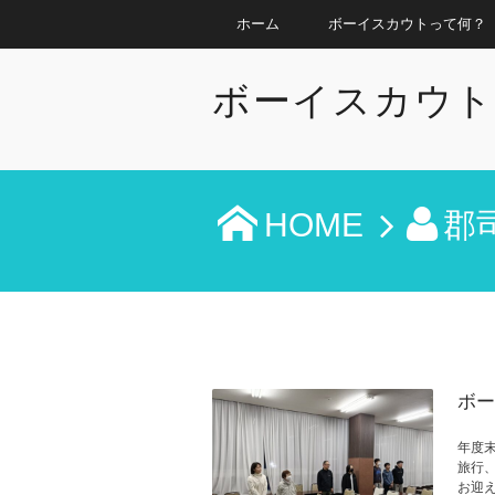
ホーム
ボーイスカウトって何？
ボーイスカウト
HOME
郡
ボー
年度末
旅行
お迎