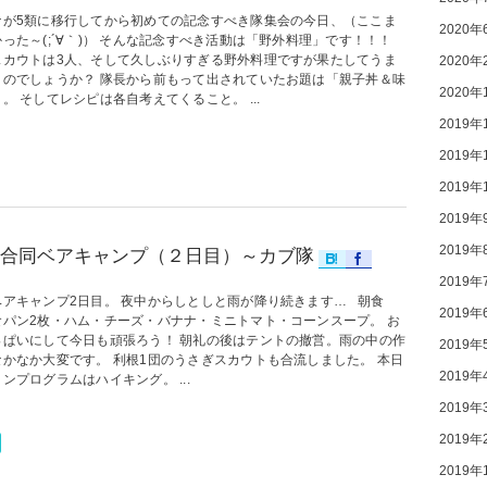
ナが5類に移行してから初めての記念すべき隊集会の今日、（ここま
2020年
った～(;´∀｀)） そんな記念すべき活動は「野外料理」です！！！
スカウトは3人、そして久しぶりすぎる野外料理ですが果たしてうま
2020年
くのでしょうか？ 隊長から前もって出されていたお題は「親子丼＆味
2020年
。 そしてレシピは各自考えてくること。 ...
2019年
2019年
2019年
2019年
2019年
合同ベアキャンプ（２日目）～カブ隊
2019年
ベアキャンプ2日目。 夜中からしとしと雨が降り続きます… 朝食
2019年
食パン2枚・ハム・チーズ・バナナ・ミニトマト・コーンスープ。 お
っぱいにして今日も頑張ろう！ 朝礼の後はテントの撤営。雨の中の作
2019年
なかなか大変です。 利根1団のうさぎスカウトも合流しました。 本日
2019年
ンプログラムはハイキング。 ...
2019年
2019年
2019年