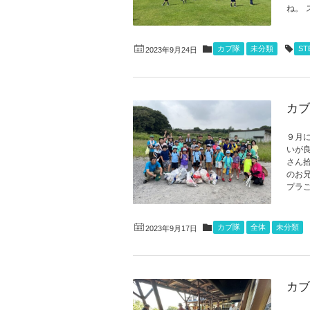
ね。 
カブ隊
未分類
S
2023年9月24日
カブ
９月
いが
さん
のお
プラご
カブ隊
全体
未分類
2023年9月17日
カブ