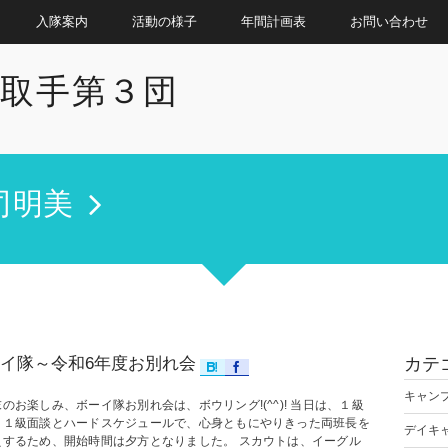
入隊案内
活動の様子
年間計画表
お問い合わせ
取手第３団
司明美
イ隊～令和6年度お別れ会
カテ
キャン
のお楽しみ、ボーイ隊お別れ会は、ボウリング!(^^)! 当日は、１級
、１級面談とハードスケジュールで、心身ともにやりきった両班長を
デイキ
えするため、開始時間は夕方となりました。 スカウトは、イーグル