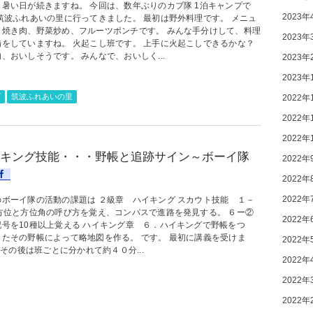
も暑い日が続きますね。 今回は、数年ぶりのカブ隊 1泊キャンプで
2023年
 筑波ふれあいの里に行ってきました。 最初は野外料理です。 メニュ
、焼き肉、野菜炒め、フルーツポンチです。 みんな手分けして、料理
2023年
備をしていますね。 火起こし班です。 上手に火起こしできるかな？
、おいしそうです。 みんなで、おいしく...
2023年
2023年
プ
筑波ふれあいの里
2022年
2022年
2022年
キング技能・・・野帳と追跡サイン～ボーイ隊
2022年
2022年
2022年
のボーイ隊の活動の課題は ２級章 ハイキング スカウト技能 １－
6方位と方位角の呼び方を覚え、コンパスで進路を発見する。 ６ー②
2022年
記号を10種以上覚える ハイキング章 ６．ハイキングで野帳をつ
またその野帳によって略地図を作る。 です。 最初に講義を受けま
2022年
その後は班ごとに分かれて約４０分...
2022年
2022年
2022年