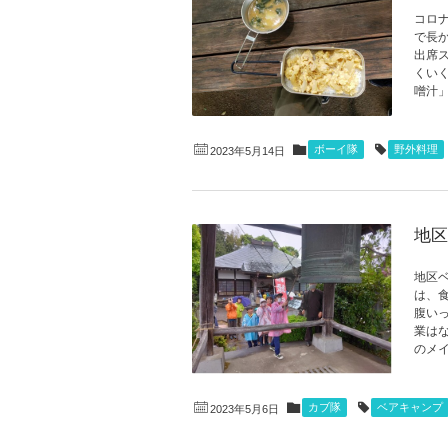
コロ
で長か
出席
くい
噌汁」
ボーイ隊
野外料理
2023年5月14日
地区
地区
は、
腹い
業は
のメイ
カブ隊
ベアキャンプ
2023年5月6日