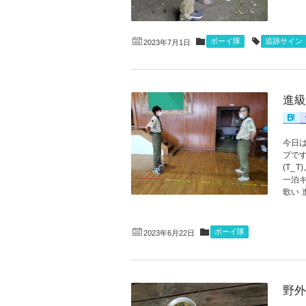
ボーイ隊
追跡サイン
2023年7月1日
進級
今日
プで
(T_
一泊
歌い 
ボーイ隊
2023年6月22日
野外