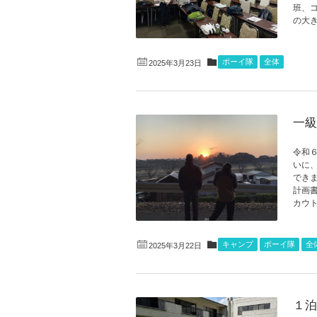
班、
の大き
ボーイ隊
全体
2025年3月23日
一級
令和
いに
できま
計画
カウト
キャンプ
ボーイ隊
全
2025年3月22日
１泊