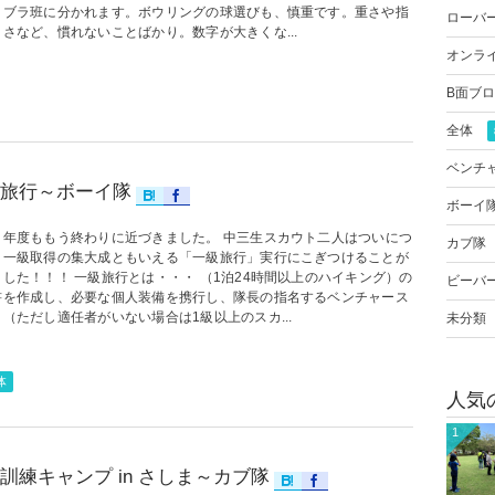
コブラ班に分かれます。ボウリングの球選びも、慎重です。重さや指
ローバ
さなど、慣れないことばかり。数字が大きくな...
オンラ
B面ブ
全体
ベンチ
旅行～ボーイ隊
ボーイ
６年度ももう終わりに近づきました。 中三生スカウト二人はついにつ
カブ隊
、一級取得の集大成ともいえる「一級旅行」実行にこぎつけることが
した！！！ 一級旅行とは・・・ （1泊24時間以上のハイキング）の
ビーバ
書を作成し、必要な個人装備を携行し、隊長の指名するベンチャース
（ただし適任者がいない場合は1級以上のスカ...
未分類
体
人気
1
訓練キャンプ in さしま～カブ隊