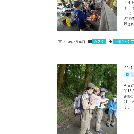
今年
す。
ーは
の準
焼き肉
カブ隊
一泊キャン
2023年7月16日
ハイ
今日
①1
追跡
け、
す。 