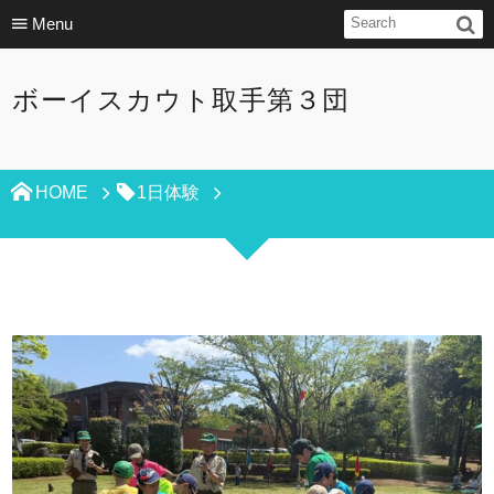
Menu
ボーイスカウト取手第３団
HOME
1日体験