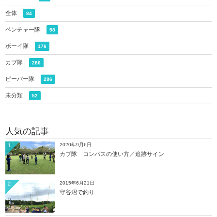
全体
84
ベンチャー隊
58
ボーイ隊
176
カブ隊
286
ビーバー隊
286
未分類
52
人気の記事
2020年9月6日
1
カブ隊 コンパスの使い方／追跡サイン
2015年6月21日
2
守谷沼で釣り