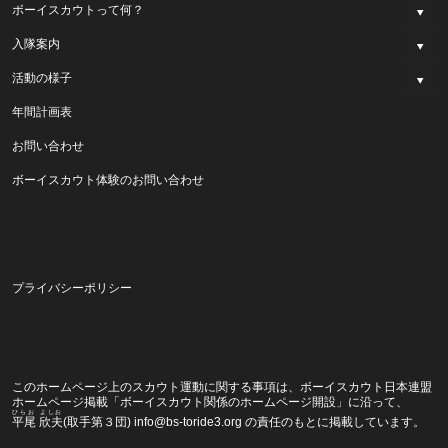
ボーイスカウトって何？
入隊案内
活動の様子
年間計画表
お問い合わせ
ボーイスカウト体験のお問い合わせ
プライバシーポリシー
このホームページ上のスカウト運動に関する事項は、ボーイスカウト日本連盟
ホームページ掲載
「ボーイスカウト関係のホームページ開設」
に沿って、
ひらお よしお
平尾 欣夫
(取手第３団) info@bs-toride3.org の責任のもとに掲載しています。