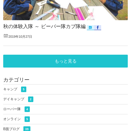
秋の体験入隊 ～ ビーバー隊カブ隊編
2019年10月27日
もっと見る
カテゴリー
キャンプ
5
デイキャンプ
2
ローバー隊
4
オンライン
5
B面ブログ
39