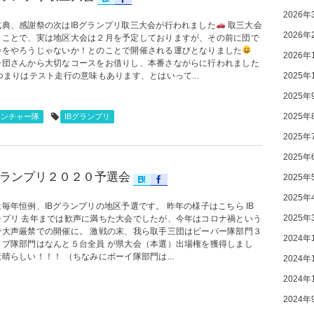
2026年
式典、感謝祭の次はIBグランプリ取三大会が行われました
取三大会
2026年
うことで、実は地区大会は２月を予定しておりますが、その前に団で
会をやろうじゃないか！とのことで開催される運びとなりました
2026年
一団さんから大切なコースをお借りし、本番さながらに行われました
2025年
つまりはテスト走行の意味もあります、とはいって...
2025年
2025年
ベンチャー隊
IBグランプリ
2025年
2025年
グランプリ２０２０予選会
2025年
2025年
毎年恒例、IBグランプリの地区予選です。 昨年の様子はこちら IB
2025年
ンプリ 去年までは歓声に満ちた大会でしたが、今年はコロナ禍という
で大声厳禁での開催に。 激戦の末、我ら取手三団はビーバー隊部門３
2024年
カブ隊部門はなんと５台全員 が県大会（本選）出場権を獲得しまし
晴らしい！！！ （ちなみにボーイ隊部門は...
2024年
2024年
2024年