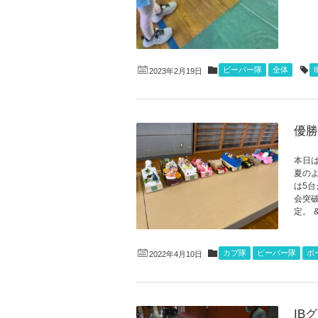
ビーバー隊
全体
I
2023年2月19日
優勝
本日は
夏の
は5
会突破
定。 &n
カブ隊
ビーバー隊
ボ
2022年4月10日
IB