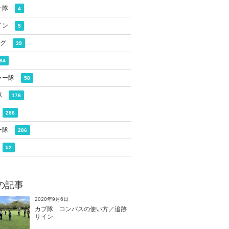
ー隊
4
イン
5
ログ
39
84
ャー隊
58
隊
176
286
ー隊
286
52
の記事
2020年9月6日
カブ隊 コンパスの使い方／追跡
サイン