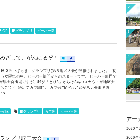
2
B-GP
IBグランプリ
ビーバー隊
3
4
めざして、がんばるぞ！
IB-GP(いばらき－グランプリ)第６地区大会が開催されました。 初
ような陽気の中、ビーバー部門からのスタートです。 ビーバー部門で
5
台が県大会出場ですが、我が「とり3」からは3名のスカウトが地区大
＼(^^)／ 続いてカブ部門。 カブ部門からも4台が県大会出場決
b...
ーイ隊
IBグランプリ
カブ隊
ビーバー隊
アー
2026年
2026年
グランプリ取三大会