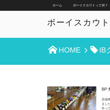
ホーム
ボーイスカウトって何？
ボーイスカウト
HOME
I
BP
茨城県
まし
作っ