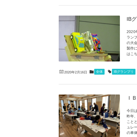
IB
202
ランプ
の大
製作
はこち
全体
IBグランプリ
2020年2月16日
ＩＢ
今日
昨年
こと
ュレ
の車体