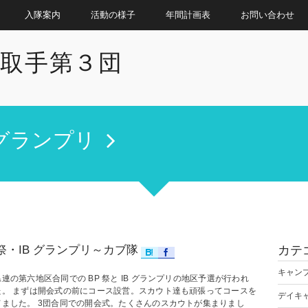
入隊案内
活動の様子
年間計画表
お問い合わせ
取手第３団
Bグランプリ
 祭・IB グランプリ～カブ隊
カテ
キャン
連の第六地区合同での BP 祭と IB グランプリの地区予選が行われ
た。 まずは開会式の前にコース設営。スカウト達も頑張ってコースを
デイキ
てました。 3団合同での開会式。たくさんのスカウトが集まりまし