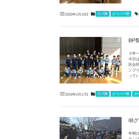
カブ隊
ビーバー隊
2020年1月19日
BP
３年
今日
区合
ンプ
ってい
カブ隊
ビーバー隊
ボ
2019年2月17日
IB
年明