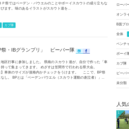
 ＢＰ祭ではベーデン・パウエルのことやボーイスカウトの成り立ちな
ローバ
びます。味のあるイラストがスカウト達を...
オンラ
B面ブ
カブ隊
全体
ベンチ
P祭・IBグランプリ」 ビーバー隊
ボーイ
は地区行事に参加しました。 県南のスカウト達が、自分で作った「車
カブ隊
を持って集まってきます。 めざすは笠間市で行われる県大会。
検】車体のサイズが規格内かチェックをうけます。 ここで、BP祭
ビーバ
なし。 BPとは「ベーデンパウエル（スカウト運動の創立者）」...
未分類
人気
1