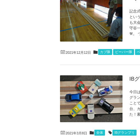
記念
とい
も大
守谷
⚒。 
カブ隊
ビーバー隊
2021年12月12日
IB
今日は
グラ
こと
台、
た！素
全体
IBグランプリ
2021年3月8日