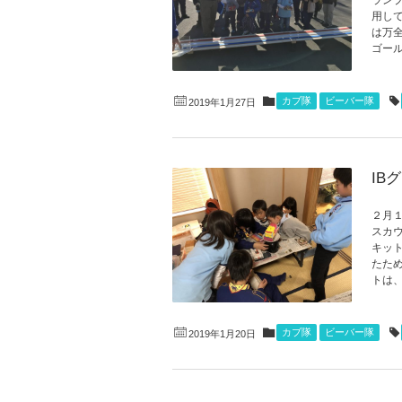
ラン
用し
は万
ゴール
カブ隊
ビーバー隊
2019年1月27日
IB
２月
スカ
キッ
たた
トは、
カブ隊
ビーバー隊
2019年1月20日