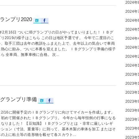
2024年
2024年
グランプリ2020
2024年
2024年
0年2月16日 ついにIBグランプリの日がやってまいりました！ ＩＢグ
リ2019の様子はこちら この日は地区予選です。 今年で二度目のこ
2024年
会、取手三団は去年の教訓をふまえた上で、去年以上の気合いで車両
2024年
に熱心に励み、ついに本番を迎えました。 ＩＢグランプリ準備の様子
ら 全車両、無事車検に合格。 次...
2024年
2024年
2023年
2023年
2023年
グランプリ準備
2023年
2023年
は2/16に開催予定のＩＢグランプリに向けてマイカーを作成します。
、初めて開催されたＩＢグランプリ。 今年から毎年恒例の行事になる
2023年
となりました！ 【豆知識】ＩＢグランプリとは ・非常に厳しいレギ
2023年
ーション（寸法、重量等）に則って、基本木製の車体を加工 またはそ
の上に粘土等の造形物を載せて各スカウト...
2023年