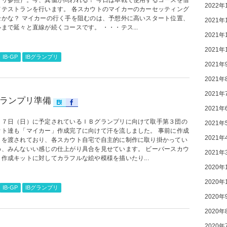
プリ参照）。今、真価が問われる！ 今日は本戦で使用するコースを借
2022年
てテストランを行います。 各スカウトのマイカーのカーセッティング
全かな？ マイカーの行く手を阻むのは、予想外に高いスタート位置、
2021年
まで延々と直線が続くコースです。 ・・・テス...
2021年
2021年
IB-GP
IBグランプリ
2021年
2021年
2021年
グランプリ準備
2021年
１７日（日）に予定されているＩＢグランプリに向けて取手第３団の
2021年
ウト達も「マイカー」作成完了に向けて汗を流しました。 事前に作成
2021年
トを渡されており、各スカウト自宅で自主的に制作に取り掛かってい
め、みんないい感じの仕上がり具合を見せています。 ビーバースカウ
2021年
作成キットに対してカラフルな絵や模様を描いたり...
2020年
2020年
IB-GP
IBグランプリ
2020年
2020年
2020年