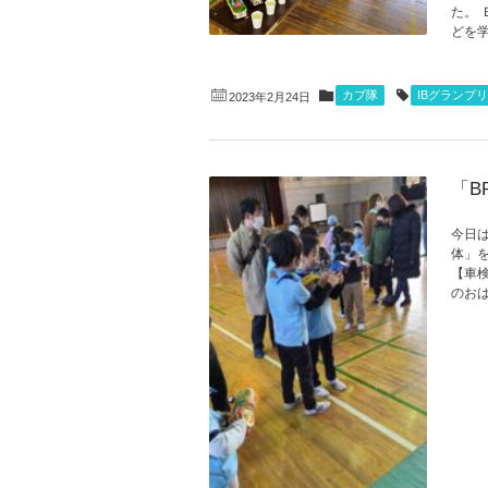
た。
どを学
カブ隊
IBグランプリ
2023年2月24日
「B
今日
体」
【車
のおは