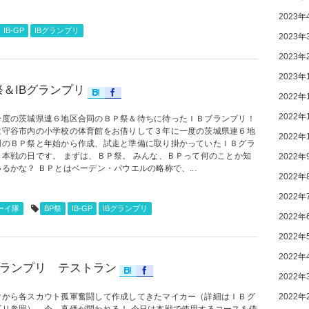
2023年
IB-GP
IBグランプリ
2023年
2023年
2023年
祭＆IBグランプリ
2022年
2022年
一度の茨城県連６地区合同のＢＰ祭＆待ちに待ったＩＢブランプリ！
は守谷市内の小学校の体育館をお借りして３年に一度の茨城県連６地
2022年
同のＢＰ祭と年始から作成、試走と準備に取り掛かっていたＩＢグラ
リ本戦の日です。 まずは、ＢＰ祭。 みんな、ＢＰって何のことか知
2022年
るかな？ ＢＰとはベーデン・パウエルの略称で、...
2022年
2022年
ーイ隊
BP祭
IB-GP
IBグランプリ
2022年
2022年
2022年
グランプリ テストラン
2022年
2022年
けから各スカウト孤軍奮闘して作成してきたマイカー（詳細はＩＢグ