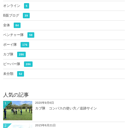
オンライン
5
B面ブログ
39
全体
84
ベンチャー隊
58
ボーイ隊
176
カブ隊
286
ビーバー隊
286
未分類
52
人気の記事
2020年9月6日
1
カブ隊 コンパスの使い方／追跡サイン
2015年6月21日
2