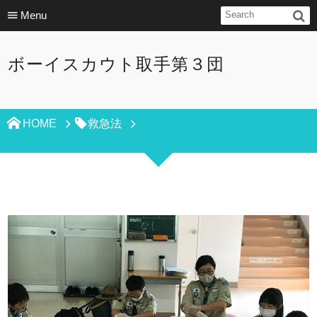
Menu
ボーイスカウト取手第３団
HOME
救急法