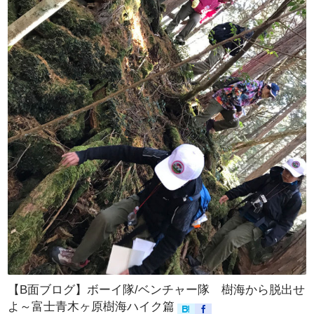
【B面ブログ】ボーイ隊/ベンチャー隊 樹海から脱出せ
よ～富士青木ヶ原樹海ハイク篇