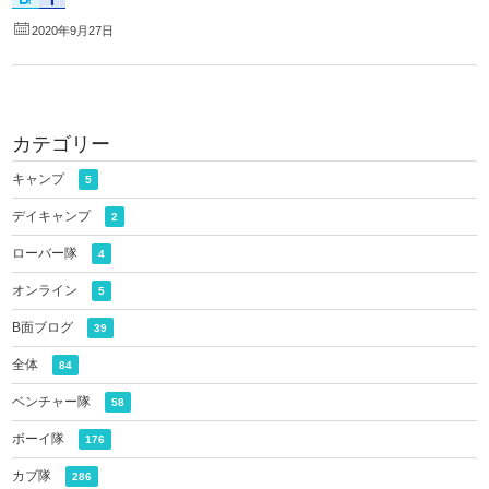
2020年9月27日
カテゴリー
キャンプ
5
デイキャンプ
2
ローバー隊
4
オンライン
5
B面ブログ
39
全体
84
ベンチャー隊
58
ボーイ隊
176
カブ隊
286