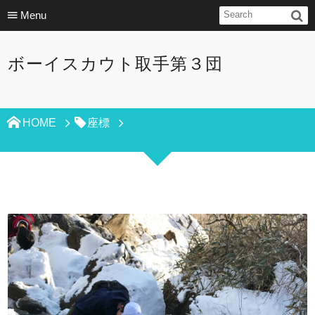
Menu
ボーイスカウト取手第３団
HOME
座標