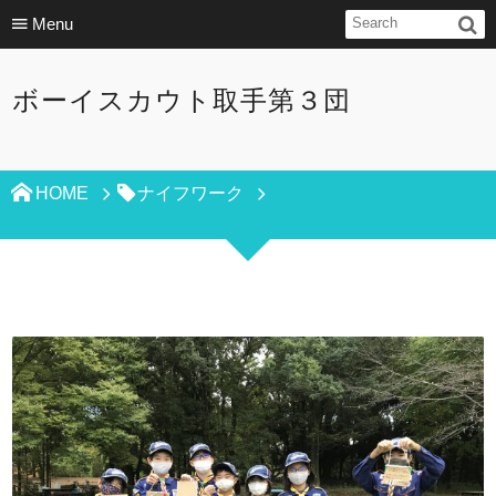
Menu
ボーイスカウト取手第３団
HOME
ナイフワーク