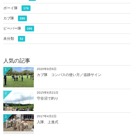
ボーイ隊
176
カブ隊
286
ビーバー隊
286
未分類
52
人気の記事
2020年9月6日
1
カブ隊 コンパスの使い方／追跡サイン
2015年6月21日
2
守谷沼で釣り
2017年4月2日
3
入隊、上進式