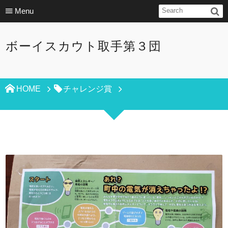
Menu
ボーイスカウト取手第３団
HOME
チャレンジ賞