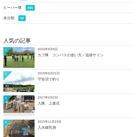
ビーバー隊
286
未分類
52
人気の記事
2020年9月6日
1
カブ隊 コンパスの使い方／追跡サイン
2015年6月21日
2
守谷沼で釣り
2017年4月2日
3
入隊、上進式
2015年11月23日
4
入水鍾乳洞