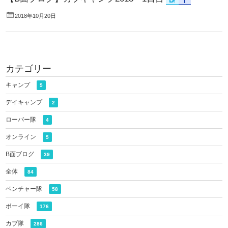
2018年10月20日
カテゴリー
キャンプ
5
デイキャンプ
2
ローバー隊
4
オンライン
5
B面ブログ
39
全体
84
ベンチャー隊
58
ボーイ隊
176
カブ隊
286