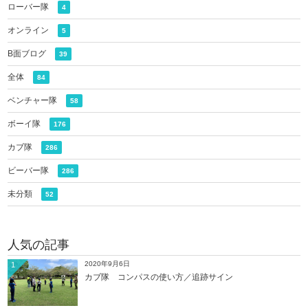
ローバー隊
4
オンライン
5
B面ブログ
39
全体
84
ベンチャー隊
58
ボーイ隊
176
カブ隊
286
ビーバー隊
286
未分類
52
人気の記事
2020年9月6日
1
カブ隊 コンパスの使い方／追跡サイン