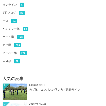
オンライン
5
B面ブログ
39
全体
84
ベンチャー隊
58
ボーイ隊
176
カブ隊
286
ビーバー隊
286
未分類
52
人気の記事
2020年9月6日
1
カブ隊 コンパスの使い方／追跡サイン
2015年6月21日
2