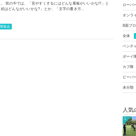
た。 班の中では、「見やすくするにはどんな看板がいいかな!?」と
ローバ
絵はどんながいいかな?」とか、「文字の書き方...
オンラ
B面ブ
隊集会
全体
ベンチ
ボーイ
カブ隊
ビーバ
未分類
人気
1