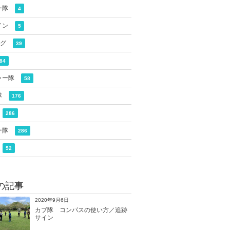
ー隊
4
イン
5
ログ
39
84
ャー隊
58
隊
176
286
ー隊
286
52
の記事
2020年9月6日
カブ隊 コンパスの使い方／追跡
サイン