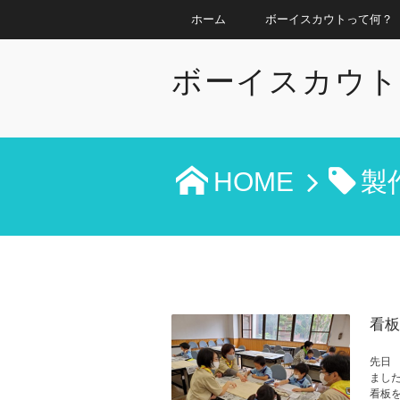
ホーム
ボーイスカウトって何？
ボーイスカウト
HOME
製
看板
先日
まし
看板