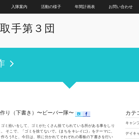
入隊案内
活動の様子
年間計画表
お問い合わせ
取手第３団
作
作り（下書き）〜ビーバー隊〜
カテ
キャン
 ゴミ拾いをして、ゴミがたくさん捨てられている所がある事をしり
た。 そこで、「ゴミを捨てないで。(まちをキレイに)」をテーマに、
デイキ
を作ろう‼と、今日は、班に分かれてそれぞれの看板の下書きを行い