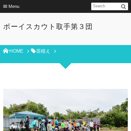
Menu
ボーイスカウト取手第３団
HOME
苗植え