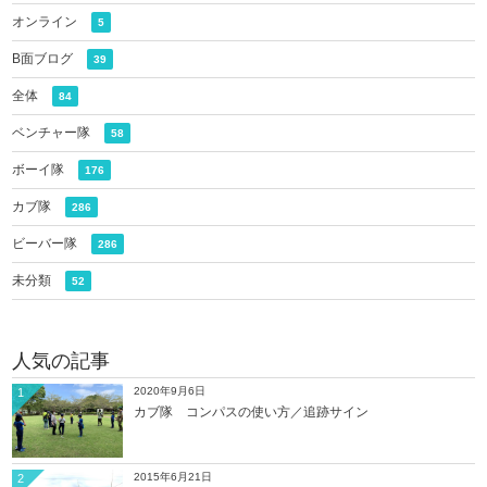
オンライン
5
B面ブログ
39
全体
84
ベンチャー隊
58
ボーイ隊
176
カブ隊
286
ビーバー隊
286
未分類
52
人気の記事
2020年9月6日
1
カブ隊 コンパスの使い方／追跡サイン
2015年6月21日
2