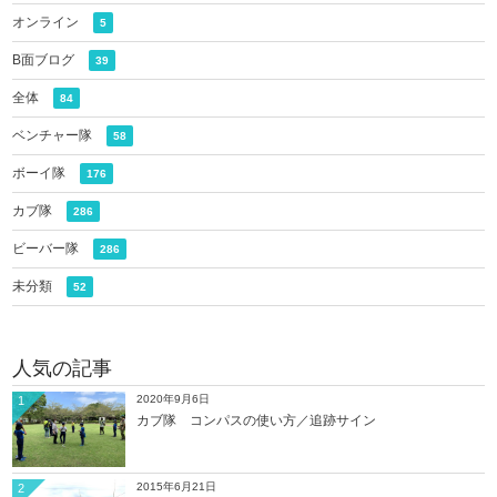
オンライン
5
B面ブログ
39
全体
84
ベンチャー隊
58
ボーイ隊
176
カブ隊
286
ビーバー隊
286
未分類
52
人気の記事
2020年9月6日
1
カブ隊 コンパスの使い方／追跡サイン
2015年6月21日
2