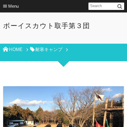
Menu
ボーイスカウト取手第３団
HOME
耐寒キャンプ