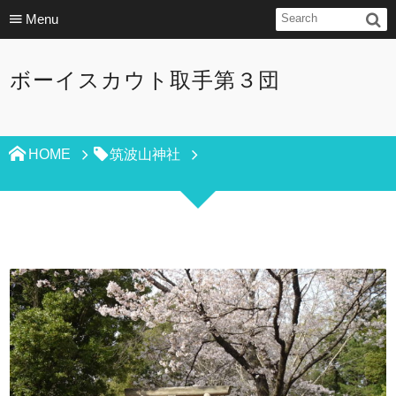
Menu
ボーイスカウト取手第３団
HOME
筑波山神社