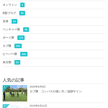
オンライン
5
B面ブログ
39
全体
84
ベンチャー隊
58
ボーイ隊
176
カブ隊
286
ビーバー隊
286
未分類
52
人気の記事
2020年9月6日
1
カブ隊 コンパスの使い方／追跡サイン
2015年6月21日
2