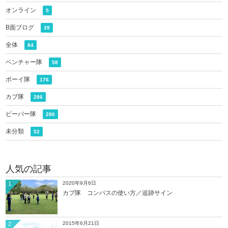
オンライン
5
B面ブログ
39
全体
84
ベンチャー隊
58
ボーイ隊
176
カブ隊
286
ビーバー隊
286
未分類
52
人気の記事
2020年9月6日
1
カブ隊 コンパスの使い方／追跡サイン
2015年6月21日
2