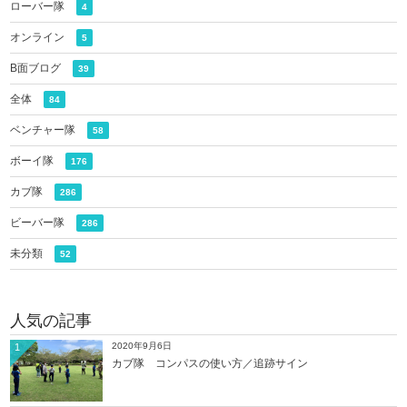
ローバー隊
4
オンライン
5
B面ブログ
39
全体
84
ベンチャー隊
58
ボーイ隊
176
カブ隊
286
ビーバー隊
286
未分類
52
人気の記事
2020年9月6日
1
カブ隊 コンパスの使い方／追跡サイン