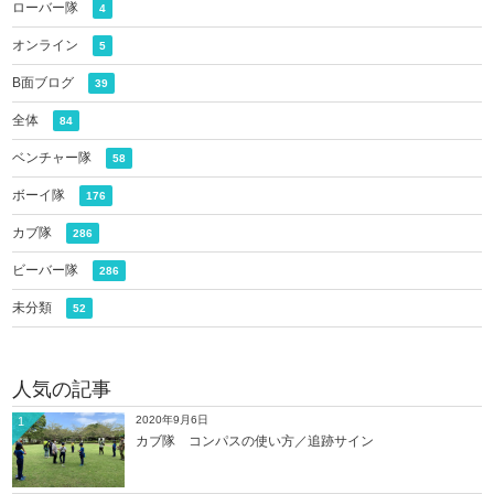
ローバー隊
4
オンライン
5
B面ブログ
39
全体
84
ベンチャー隊
58
ボーイ隊
176
カブ隊
286
ビーバー隊
286
未分類
52
人気の記事
2020年9月6日
1
カブ隊 コンパスの使い方／追跡サイン