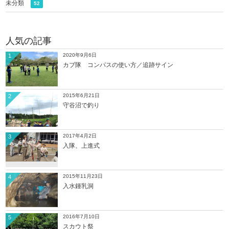
未分類
52
人気の記事
2020年9月6日
1
カブ隊 コンパスの使い方／追跡サイン
2015年6月21日
2
守谷沼で釣り
2017年4月2日
3
入隊、上進式
2015年11月23日
4
入水鍾乳洞
2016年7月10日
5
スカウト祭