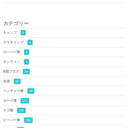
カテゴリー
キャンプ
5
デイキャンプ
2
ローバー隊
4
オンライン
5
B面ブログ
39
全体
84
ベンチャー隊
58
ボーイ隊
176
カブ隊
286
ビーバー隊
286